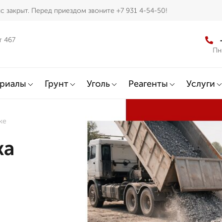
с закрыт. Перед приездом звоните +7 931 4-54-50!
т 467
Пн
ериалы
Грунт
Уголь
Реагенты
Услуги
ке
жа
в