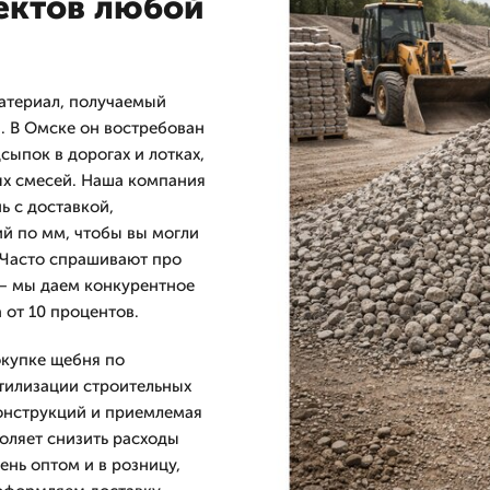
ектов любой
атериал, получаемый
. В Омске он востребован
сыпок в дорогах и лотках,
ых смесей. Наша компания
 с доставкой,
й по мм, чтобы вы могли
 Часто спрашивают про
 — мы даем конкурентное
 от 10 процентов.
окупке щебня по
тилизации строительных
конструкций и приемлемая
оляет снизить расходы
нь оптом и в розницу,