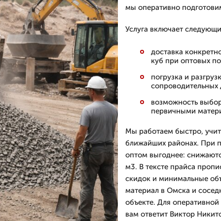
мы оперативно подготовим
Услуга включает следующи
доставка конкретно
куб при оптовых по
погрузка и разгруз
сопроводительных 
возможность выбор
первичными матери
Мы работаем быстро, учит
ближайших районах. При 
оптом выгоднее: снижаютс
м3. В тексте прайса пропи
скидок и минимальные объ
материал в Омска и сосед
объекте. Для оперативной 
вам ответит Виктор Никит