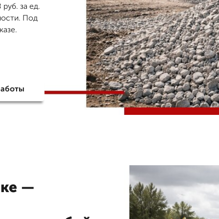
руб. за ед.
ности. Под
казе.
работы
ске —