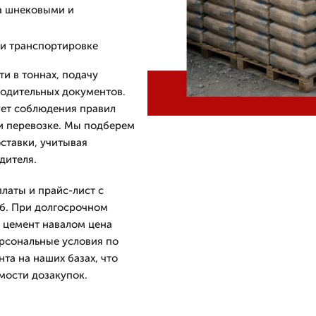
а шнековыми и
ри транспортировке
и в тоннах, подачу
водительных документов.
ует соблюдения правил
ри перевозке. Мы подберем
ставки, учитывая
дителя.
латы и прайс-лист с
уб. При долгосрочном
ь цемент навалом цена
ерсональные условия по
та на наших базах, что
мости дозакупок.