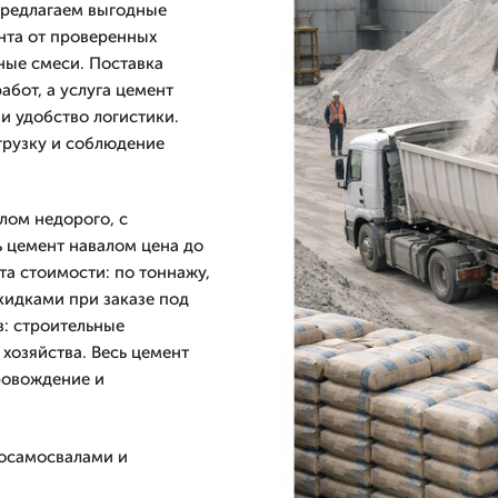
предлагаем выгодные
нта от проверенных
ные смеси. Поставка
абот, а услуга цемент
и удобство логистики.
грузку и соблюдение
лом недорого, с
 цемент навалом цена до
та стоимости: по тоннажу,
кидками при заказе под
в: строительные
хозяйства. Весь цемент
ровождение и
тосамосвалами и