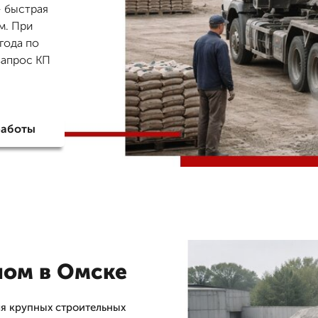
— быстрая
м. При
 года по
запрос КП
работы
лом в Омске
ля крупных строительных