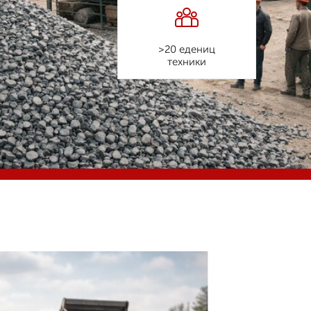
>20 едениц
техники