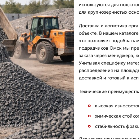
используются для подгото
для крупнозернистых осн
Доставка и логистика орг
объекте. В нашем каталоге
что позволяет подобрать м
подрядчиков Омск мы пре
заказа через менеджера, 
Учитывая специфику матер
распределения на площадк
доставкой и готовый к ис
Технические преимущества
высокая износосто
химическая стойко
стабильность фрак