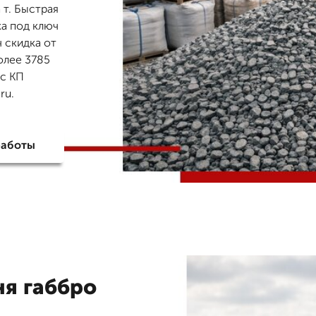
 т. Быстрая
ка под ключ
ч скидка от
олее 3785
ос КП
ru.
работы
ня габбро