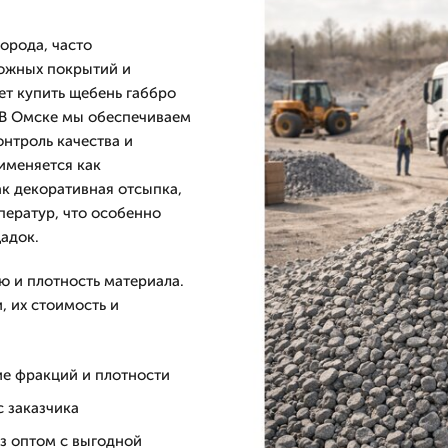
орода, часто
рожных покрытий и
т купить щебень габбро
 В Омске мы обеспечиваем
онтроль качества и
именяется как
ак декоративная отсыпка,
ператур, что особенно
адок.
 и плотность материала.
, их стоимость и
е фракций и плотности
с заказчика
з оптом с выгодной