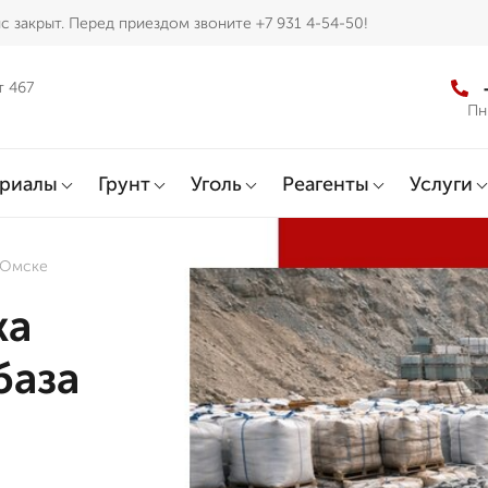
с закрыт. Перед приездом звоните +7 931 4-54-50!
т 467
Пн
ериалы
Грунт
Уголь
Реагенты
Услуги
 Омске
жа
база