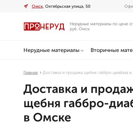
Омск
, Октябрьская улица, 50
Офи
Нерудные материалы по цене о
руб. Омск
Нерудные материалы
Вторичные мат
Главная
Доставка и продажа щебня габбро-диабаза в
Доставка и прода
щебня габбро-диа
в Омске