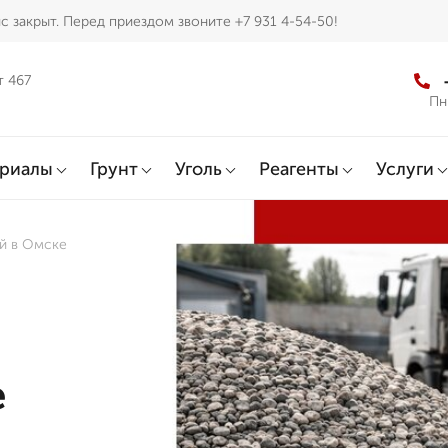
с закрыт. Перед приездом звоните +7 931 4-54-50!
т 467
Пн
ериалы
Грунт
Уголь
Реагенты
Услуги
ой в Омске
е