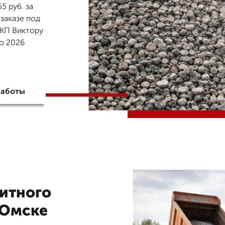
5 руб. за
 заказе под
 КП Виктору
по 2026
работы
нитного
 Омске