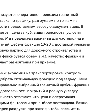
анизуются оперативно: привозим гранитный
тавка по графику, разгружаем по точкам на
ости предоставляем весовую документацию. В
тры: цена за куб, виды транспорта, условия
ия. Мы предлагаем варианты для частных лиц и
итный щебень фракция 10-20 с доставкой мелкими
товую партию для дорожного строительства и
а фиксируется объем в м3, качество фракции и
ючает разночтения при приемке.
ми: экономия на транспортировке, контроль
добрать оптимальную фракцию под задачу. Наша
 правильно выбранный гранитный щебень фракция
т долговечность покрытий и ровную укладку
 часто отмечают, что цена и оперативная
щими факторами при выборе поставщика. Важно:
дрес разгрузки при заказе, чтобы рассчитать