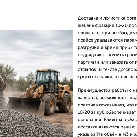
Доставка и логистика орг
щебень фракция 10-20 дос
площадке, при необходим
прайсе указываются параме
разгрузки и время прибыт
подрядчиков: купить гран
партиями или заказать оп
отсыпок. В тексте договор
сроки поставки, что искл
Преимущества работы с на
качества, возможность по
практика показывает, что
10-20 за куб обеспечивае
основания. Клиенты в Омск
доставка являются решаю
указывайте объём в м3 и а